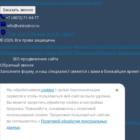
спецтехники
Монтаж изделий из нержавеющей стали
Заказать звонок
+7 (4872) 71-64-77
info@velesstroi.ru
Тула, просп. Ленина, д. 113А, офис 6
© 2026. Все права защищены
Согласие на обработку персональных данных
Политика в отношении об
Политика в отношении cookie-файлов
Оферта на заключение договора п
SEO-продвижение сайта
Обратный звонок
Заполните форму, и наш специалист свяжется с вами в ближайшее время
Мы обрабатываем
cookies
с целью персонализации
✖️
сервисов и чтобы пользоваться веб-сайтом было удобнее.
Вы можете запретить обработку сookies в настройках
браузера. Пожалуйста, ознакомьтесь с политикой
использования cookies. Продолжая пользоваться сайтом,
вы соглашаетесь с
Политикой обработки персональных
Нажимая на кнопку «Отправить», вы даете
Согласие на обработку персо
данных
.
персональных данных
.
Отправить