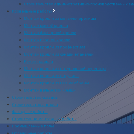
Строительство административно-производственных зд
Кровельные работы
Монтаж кровли из металлочерепицы
Монтаж мягкой кровли
Монтаж фальцевой кровли
Монтаж плоской кровли
Монтаж кровли из профнастила
Монтаж кровли из сэндвич-панелей
Ремонт кровли
Монтаж кровли из натуральной черепицы
Монтаж кровли из ондулина
Монтаж кровли из ПВХ мембраны
Монтаж вальмовой крыши
Строительство складов
Строительство ангаров
Фасадные работы
Строительно-монтажные работы
Промышленные полы
Отделочные работы