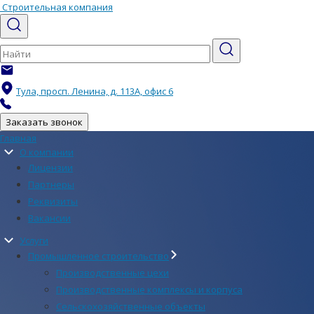
Строительная компания
info@velesstroi.ru
Тула, просп. Ленина, д. 113А, офис 6
+7 (4872) 71-64-77
Заказать звонок
Главная
О компании
Лицензии
Партнеры
Реквизиты
Вакансии
Услуги
Промышленное строительство
Производственные цехи
Производственные комплексы и корпуса
Сельскохозяйственные объекты