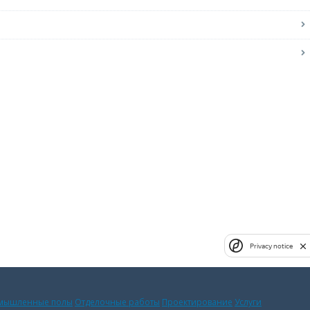
Privacy notice
мышленные полы
Отделочные работы
Проектирование
Услуги