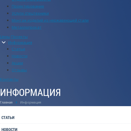
Проектирование
Услуги спецтехники
Монтаж изделий из нержавеющей стали
Металлопрокат
Цены
Проекты
Информация
Статьи
Новости
Акции
Отзывы
Контакты
ИНФОРМАЦИЯ
Главная
Информация
СТАТЬИ
НОВОСТИ