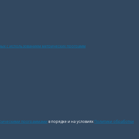
ных с использованием метрических программ
трическими программами
в порядке и на условиях
Политики обработки