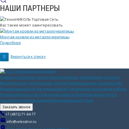
НАШИ ПАРТНЕРЫ
Вас также может заинтересовать
Монтаж кровли из металлочерепицы
Подробнее
Вернуться к списку
Строительная компания
Главная
О компании
Услуги
Цены
Портфолио
Информация
Контакты
Металлопрокат
Строительство складов
Промышленное строительство
Кровельные работы
Фасадные работы
Строительно-монтажные работы
Промышленные полы
Отделочные работы
Проектирование
Услуги
спецтехники
Монтаж изделий из нержавеющей стали
Заказать звонок
+7 (4872) 71-64-77
info@velesstroi.ru