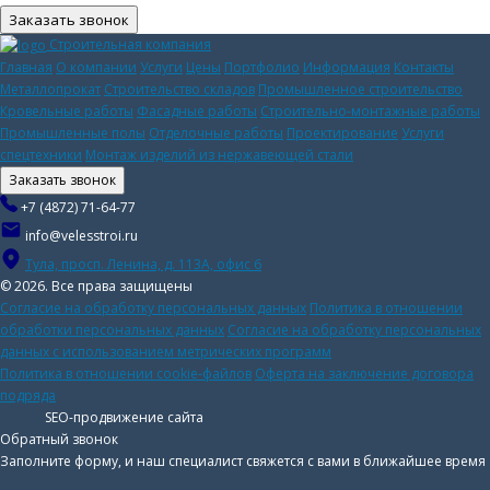
Заказать звонок
Строительная компания
Главная
О компании
Услуги
Цены
Портфолио
Информация
Контакты
Металлопрокат
Строительство складов
Промышленное строительство
Кровельные работы
Фасадные работы
Строительно-монтажные работы
Промышленные полы
Отделочные работы
Проектирование
Услуги
спецтехники
Монтаж изделий из нержавеющей стали
Заказать звонок
+7 (4872) 71-64-77
info@velesstroi.ru
Тула, просп. Ленина, д. 113А, офис 6
© 2026. Все права защищены
Согласие на обработку персональных данных
Политика в отношении
обработки персональных данных
Согласие на обработку персональных
данных с использованием метрических программ
Политика в отношении cookie-файлов
Оферта на заключение договора
подряда
SEO-продвижение сайта
Обратный звонок
Заполните форму, и наш специалист свяжется с вами в ближайшее время